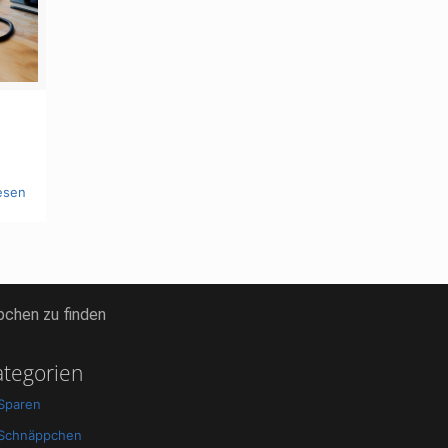
esen
pchen zu finden
ategorien
Sparen
Schnäppchen