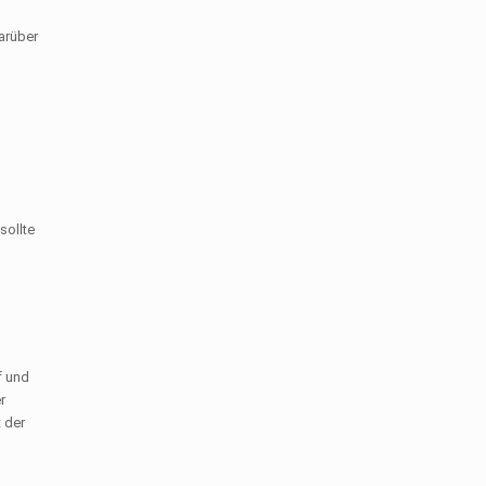
arüber
sollte
f und
r
 der