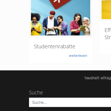
Ef
St
Studentenrabatte
weiterlesen
haushalt-allta
Suche