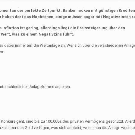
omentan der perfekte Zeitpunkt. Banken locken mit günstigen Krediten
n haben dort das Nachsehen; einige müssen sogar mit Negativzinsen r
 Inflation ist gering, allerdings liegt die Preissteigerung über den
 Wert, was zu einem Negativzins führt.
es dabei immer auf die Wertanlage an. Wer sich über die verschiedenen Anlag
en:
unterschiedlichen Anlageformen ansehen.
n Konkurs geht, sind bis zu 100.000€ des privaten Vermögens geschützt. Aller
eit über das Geld verfügen, was sich anbietet, wenn man die Anlage wechse