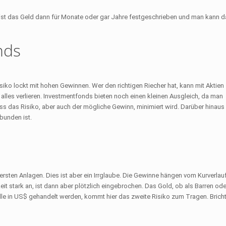
 ist das Geld dann für Monate oder gar Jahre festgeschrieben und man kann d
nds
iko lockt mit hohen Gewinnen. Wer den richtigen Riecher hat, kann mit Aktien
les verlieren. Investmentfonds bieten noch einen kleinen Ausgleich, da man
dass das Risiko, aber auch der mögliche Gewinn, minimiert wird. Darüber hinaus 
bunden ist.
chersten Anlagen. Dies ist aber ein Irrglaube. Die Gewinne hängen vom Kurverlau
it stark an, ist dann aber plötzlich eingebrochen. Das Gold, ob als Barren ode
lle in US$ gehandelt werden, kommt hier das zweite Risiko zum Tragen. Bricht