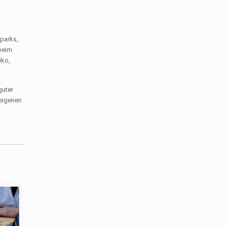
dparks,
 beim
iko,
guter
 eigenen