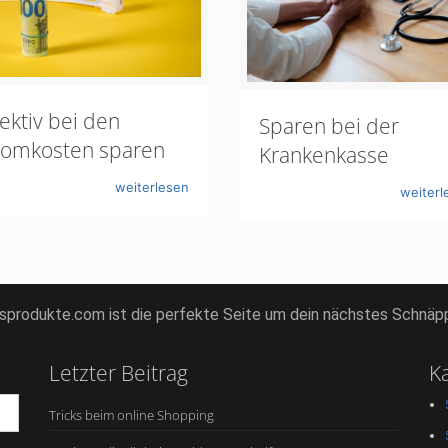
fektiv bei den
Sparen bei der
romkosten sparen
Krankenkasse
weiterlesen
weiterl
gsprodukte.com ist die perfekte Seite um dein nächstes Schnäp
Letzter Beitrag
K
Tricks beim online Shopping