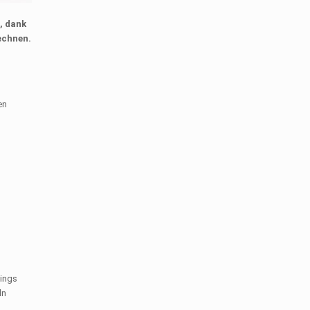
, dank
echnen.
en
dings
ln